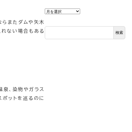
ア
ー
ならまたダムや矢木
カ
入れない場合もある
検索
イ
ブ
温泉、染物やガラス
スポットを巡るのに