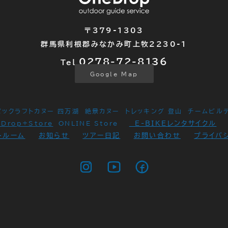
〒379-1303
群馬県利根郡みなかみ町上牧2230-1
0278-72-
8136
Tel.
Google Map
パックラフトカヌー 四万湖
絶景カヌー
トレッキング 登山
チームビル
E-BIKEレンタサイクル
eDrop+Store
ONLINE Store
トルーム
お知らせ
ツアー日記
お問い合わせ
プライバ