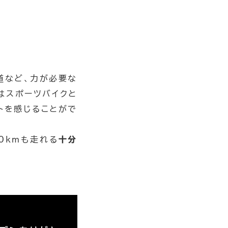
道など、力が必要な
はスポーツバイクと
トを感じることがで
30kmも走れる
十分