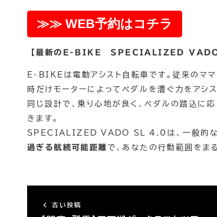
チームビルディン
≫≫ WEB予約はコチラ
【最新のE-BIKE SPECIALIZED VADO
E-BIKEは電動アシスト自転車です。従来の
OneDrop+Store
時だけモーターによってペダルを漕ぐ力をアシス
ONLINE Store
同じ設計で、乗り心地が良く、ペダルの踏込に応
きます。
SPECIALIZED VADO SL 4.0は、
過ぎる航続可能距離
で、あなたの行動範囲をま
古い投稿