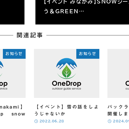
【イベント みなかみ】SNOWシ
う＆GREEN…
関連記事
お知らせ
お知らせ
nakami】
【イベント】雪の話をしよ
パック
oup snow
うじゃないか
開催しま
投稿日
投稿日
2022.06.28
2024.0