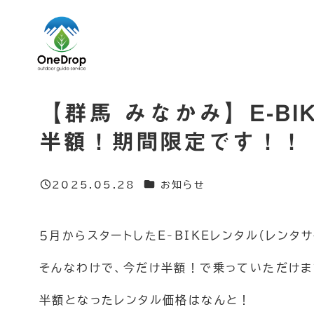
メ
イ
ン
コ
ン
【群馬 みなかみ】E-B
テ
半額！期間限定です！！
ン
ツ
へ
カテゴリー
2025.05.28
お知らせ
投稿日
移
動
５月からスタートしたE-BIKEレンタル（レン
そんなわけで、今だけ半額！で乗っていただけま
半額となったレンタル価格はなんと！