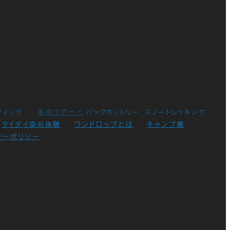
冬のツアー／
ディング
バックカントリー
スノートレッキング
タイダイ染め体験
ワンドロップとは
キャンプ場
シーポリシー