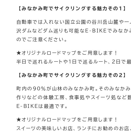
【みなかみ町でサイクリングする魅力その1】
自動車では入れない国立公園の谷川岳山麓や一
沢ダムなどダム巡りも可能なE-BIKEでみな
のでご注意ください。
パックラフト ダウンリバー
★オリジナルロードマップをご用意します！
パックラフトカヌー 四万湖
半日で巡れるルートや１日で巡るルート、２日で
絶景カヌー
トレッキング 登山
【みなかみ町でサイクリングする魅力その2】
チームビルディング
町内の90％が山林のみなかみ町。そのみなかみ
作りなどの体験工房、食事処やスイーツ処など
E-BIKEは最適です。
バックカントリー
★オリジナルロードマップをご用意します！
スノートレッキン
スイーツの美味しいお店、ランチにお勧めのお店
雪崩講習会