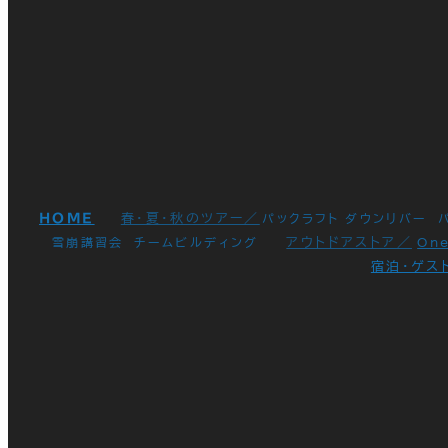
HOME
春・夏・秋のツアー／
パックラフト ダウンリバー
アウトドアストア／
雪崩講習会
チームビルディング
On
宿泊・ゲス