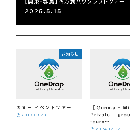
【関東・群馬】四万湖パックラフトツアー
2025.5.15
お知らせ
カヌー イベントツアー
【Gunma・Mi
Private gr
投稿日
2018.03.29
tours…
投稿日
2024.12.17