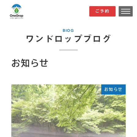
メ
ご予約
ご予約
イ
ン
BIOG
コ
ワンドロップブログ
ン
テ
お知らせ
ン
ツ
へ
移
お知らせ
動