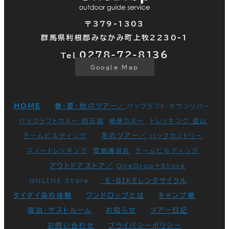
〒379-1303
群馬県利根郡みなかみ町上牧2230-1
0278-72-
8136
Tel.
Google Map
HOME
春・夏・秋のツアー／
パックラフト ダウンリバー
パックラフトカヌー 四万湖
絶景カヌー
トレッキング 登山
冬のツアー／
チームビルディング
バックカントリー
スノートレッキング
雪崩講習会
チームビルディング
アウトドアストア／
OneDrop+Store
E-BIKEレンタサイクル
ONLINE Store
タイダイ染め体験
ワンドロップとは
キャンプ場
宿泊・ゲストルーム
お知らせ
ツアー日記
お問い合わせ
プライバシーポリシー