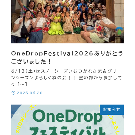
OneDropＦｅｓｔｉｖａｌ2026ありがとう
ございました！
6/13（土）はスノーシーズンおつかれさま＆グリー
ンシーズンよろしくねの会！！ 昼の部から参加して
く […]
投稿日
2026.06.20
お知らせ