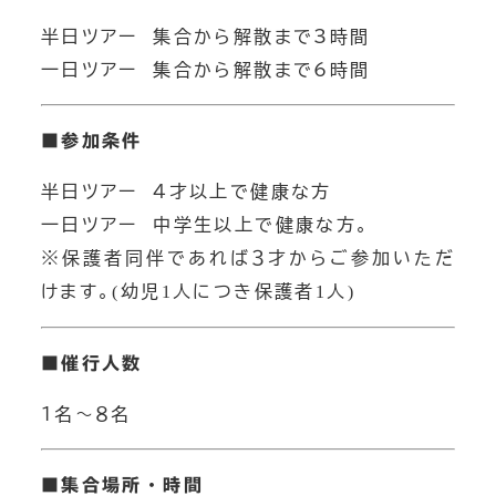
半日ツアー 集合から解散まで3時間
一日ツアー 集合から解散まで6時間
■
参加条件
半日ツアー ４才以上で健康な方
一日ツアー 中学生以上で健康な方。
※保護者同伴であれば３才からご参加いただ
けます。
(
幼児
1
人につき保護者
1
人
)
■
催行人数
１名～８名
■
集合場所・時間