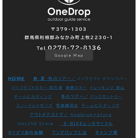
〒379-1303
群馬県利根郡みなかみ町上牧2230-1
0278-72-
8136
Tel.
Google Map
HOME
春・夏・秋のツアー／
パックラフト ダウンリバー
パックラフトカヌー 四万湖
絶景カヌー
トレッキング 登山
冬のツアー／
チームビルディング
バックカントリー
スノートレッキング
雪崩講習会
チームビルディング
アウトドアストア／
OneDrop+Store
E-BIKEレンタサイクル
ONLINE Store
タイダイ染め体験
ワンドロップとは
キャンプ場