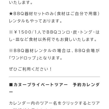
いたします。
★BBQ器材セットのみ（食材はご自分で用意）
OneDrop+Store
レンタルもやっております。
ONLINE Store
※￥1500/1人でBBQコンロ・炭・トング・は
し・皿など食材以外何でもお貸しいたします。
※BBQ器材レンタルの場合は、BBQ会場が
「ワンドロップ」となります。
ぜひご利用ください！
■カヌープライベートツアー
予約カレンダ
ー
カレンダー内のツアー名をクリックするとツア