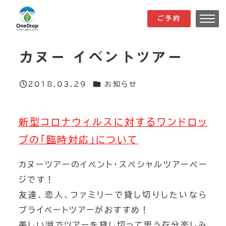
メ
ご予約
ご予約
イ
ン
カヌー イベントツアー
コ
ン
カテゴリー
2018.03.29
お知らせ
テ
投稿日
ン
ツ
新型コロナウィルスに対するワンドロッ
へ
プの「臨時対応」について
移
動
カヌーツアーのイベント・スぺシャルツアーペー
ジです！
友達、恋人、ファミリーで貸し切りしたいなら
プライベートツアーがおすすめ！
美しい湖でツアーを貸し切って思う存分楽しみ