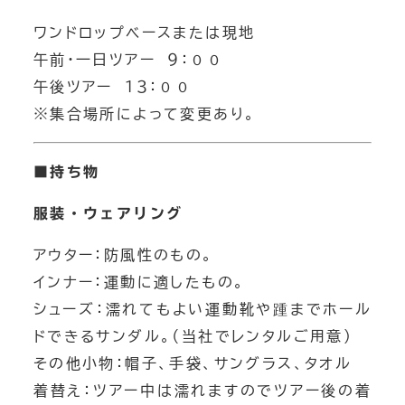
ワンドロップベースまたは現地
午前・一日ツアー ９：００
午後ツアー １３：００
※集合場所によって変更あり。
■
持ち物
服装・ウェアリング
アウター：防風性のもの。
インナー：運動に適したもの。
シューズ：濡れてもよい運動靴や踵までホール
ドできるサンダル。（当社でレンタルご用意）
その他小物：帽子、手袋、サングラス、タオル
パックラフト ダウンリバー
着替え：ツアー中は濡れますのでツアー後の着