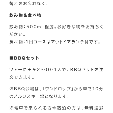
替えをお忘れなく。
パックラフトカヌー 四万湖
飲み物＆食べ物
絶景カヌー
飲み物：500mL程度。お好きな物をお持ちく
トレッキング 登山
ださい。
食べ物：1日コースはアウトドアランチ付です。
チームビルディング
■BBQセット
ツアーに＋￥2300/1人で、BBQセットを注
バックカントリー
文できます。
スノートレッキング
※BBQ会場は、「ワンドロップ」から車で10分
雪崩講習会
のノルンスキー場となります。
チームビルディング
※電車で来られる方や宿泊の方は、無料送迎