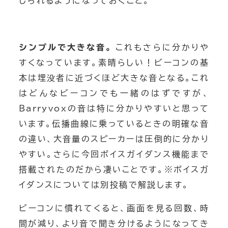
じられるようになっておくこと。
シンプルで大きな音。
これもさらに分かりや
すくなっています。素晴らしい！ビーコンの基
本は埋没者に近づくほど大きな音となる。これ
はどんなビーコンでも一緒のはずですが、
Barryvoxの音は特に分かりやすいと思って
います。伝播曲線に乗っているときの明確な音
の違い、大音量のスピーカーは圧倒的に分かり
パックラフト ダウンリバー
やすい。さらに今回ボイスガイダンス機能まで
パックラフトカヌー 四万湖
搭載されたのだから凄いことです。※ボイスガ
イダンスについては別投稿で解説します。
絶景カヌー
ビーコンに慣れてくると、画面を見る回数、時
トレッキング 登山
間が減り、より音で聞き分けるようになってき