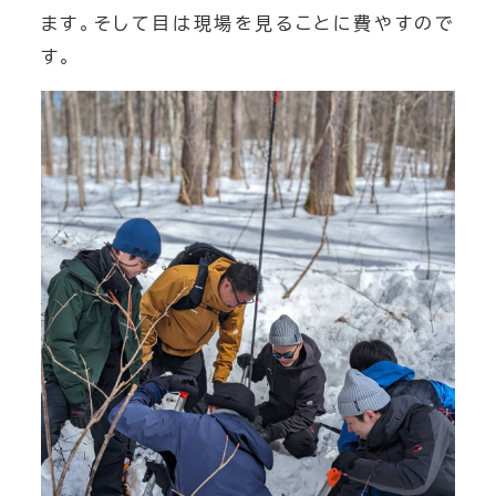
ます。そして目は現場を見ることに費やすので
チームビルディング
す。
バックカントリー
スノートレッキング
雪崩講習会
チームビルディング
OneDrop+Store
ONLINE Store