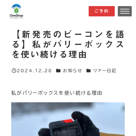
メ
ご予約
ご予約
イ
ン
【新発売のビーコンを語
コ
る】私がバリーボックス
ン
を使い続ける理由
テ
ン
ツ
カテゴリー
カテゴリー
2024.12.28
お知らせ
ツアー日記
投稿日
へ
移
私がバリーボックスを使い続ける理由
動