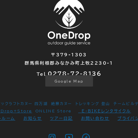
〒379-1303
群馬県利根郡みなかみ町上牧2230-1
0278-72-
8136
Tel.
Google Map
パックラフトカヌー 四万湖
絶景カヌー
トレッキング 登山
チームビル
E-BIKEレンタサイクル
eDrop+Store
ONLINE Store
トルーム
お知らせ
ツアー日記
お問い合わせ
プライバ