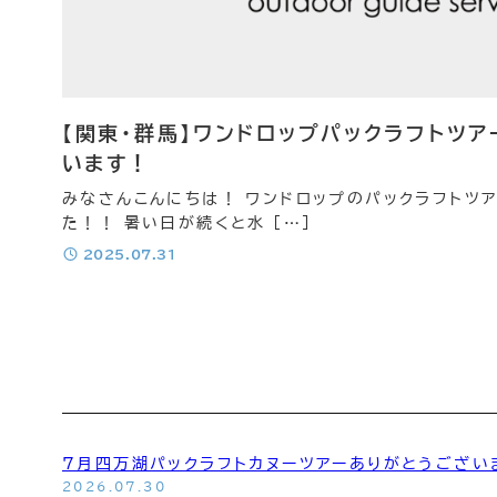
OneDrop+Store
ONLINE Store
【関東・群馬】ワンドロップパックラフトツ
います！
みなさんこんにちは！ ワンドロップのパックラフトツ
た！！ 暑い日が続くと水 […]
投稿日
2025.07.31
投
稿
の
7月四万湖パックラフトカヌーツアーありがとうござい
2026.07.30
ペ