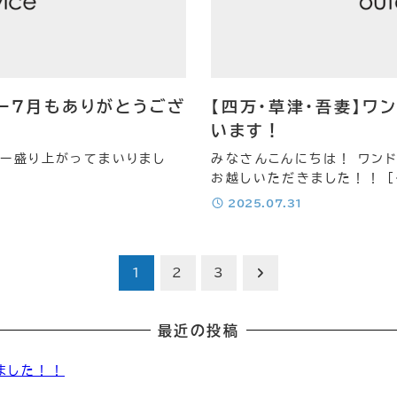
アー７月もありがとうござ
【四万・草津・吾妻】ワ
います！
アー盛り上がってまいりまし
みなさんこんにちは！ ワン
お越しいただきました！！ [
投稿日
2025.07.31
1
2
3
最近の投稿
ました！！