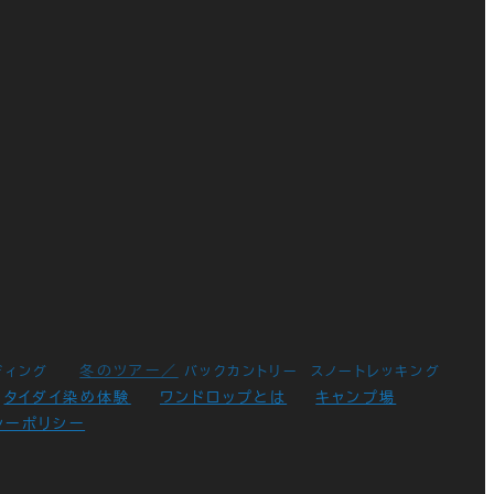
冬のツアー／
ディング
バックカントリー
スノートレッキング
タイダイ染め体験
ワンドロップとは
キャンプ場
シーポリシー