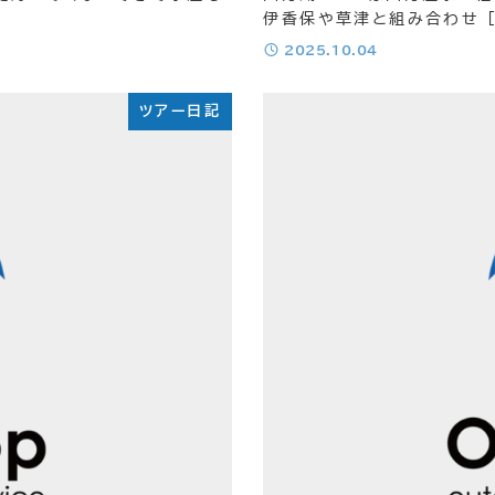
伊香保や草津と組み合わせ [
投稿日
2025.10.04
ツアー日記
グ
グ