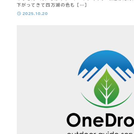
下がってきて四万湖の色も […]
パックラフトカヌー 四万湖
投稿日
2025.10.20
絶景カヌー
トレッキング 登山
チームビルディング
バックカントリー
スノートレッキン
雪崩講習会
チームビルディン