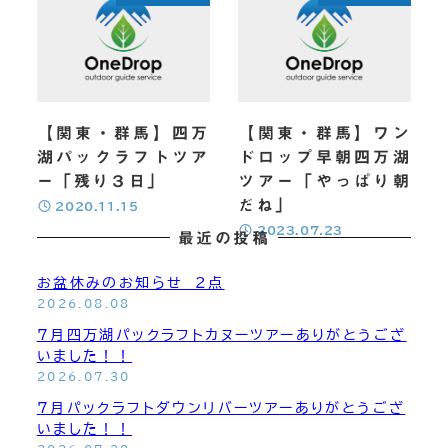
チームビルディング
OneDrop+Store
【関東・群馬】四万
【関東・群馬】ワン
湖パックラフトツア
ドロップ早朝四万湖
ONLINE Store
ー「残り３日」
ツアー「やっぱり朝
だね」
投稿日
2020.11.15
投稿日
2023.07.23
最近の投稿
お盆休みのお知らせ 2点
2026.08.08
7月四万湖パックラフトカヌーツアーありがとうござ
いました！！
2026.07.30
7月パックラフトダウンリバーツアーありがとうござ
いました！！