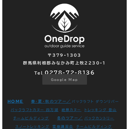
〒379-1303
群馬県利根郡みなかみ町上牧2230-1
0278-72-
8136
Tel.
Google Map
HOME
春・夏・秋のツアー／
パックラフト ダウンリバー
パックラフトカヌー 四万湖
絶景カヌー
トレッキング 登山
冬のツアー／
チームビルディング
バックカントリー
スノートレッキング
雪崩講習会
チームビルディング