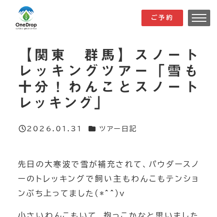
メ
ご予約
ご予約
イ
ン
【関東 群馬】スノート
コ
レッキングツアー「雪も
ン
十分！わんことスノート
テ
ン
レッキング」
ツ
へ
カテゴリー
2026.01.31
ツアー日記
投稿日
移
動
先日の大寒波で雪が補充されて、パウダースノ
ーのトレッキングで飼い主もわんこもテンショ
ンぶち上ってました(*^^)v
小さいわんこもいて、抱っこかなと思いました