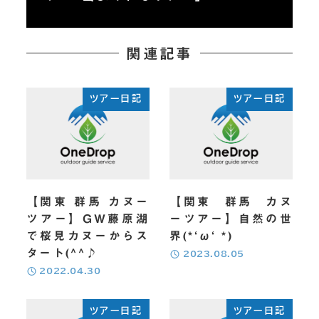
パックラフト ダウンリバー
関連記事
パックラフトカヌー 四万湖
絶景カヌー
ツアー日記
ツアー日記
トレッキング 登山
チームビルディング
【関東 群馬 カヌー
【関東 群馬 カヌ
ツアー】GW藤原湖
ーツアー】自然の世
バックカントリー
で桜見カヌーからス
界(*‘ω‘ *)
タート(^^♪
投稿日
2023.08.05
スノートレッキング
投稿日
2022.04.30
雪崩講習会
ツアー日記
ツアー日記