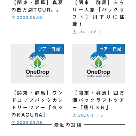
【関東・群馬】真夏
【関東 群馬】ぶら
の四万湖TOUR。。
り一人旅【パックラ
フト】川下りに挑
投稿日
2020.08.03
戦！
投稿日
2021.06.21
ツアー日記
ツアー日記
【関東・群馬】ワン
【関東・群馬】四万
ドロップバックカン
湖パックラフトツア
トリーツアー「久々
ー「残り３日」
のKAGURA」
投稿日
2020.11.15
投稿日
2023.03.15
最近の投稿