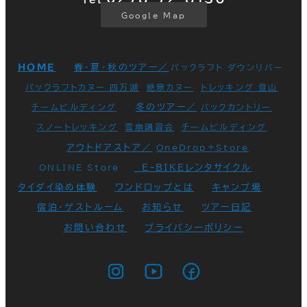
Google Map
HOME
春・夏・秋のツアー／
パックラフト ダウンリバー
パックラフトカヌー 四万湖
絶景カヌー
トレッキング 登山
冬のツアー／
チームビルディング
バックカントリー
スノートレッキング
雪崩講習会
チームビルディング
アウトドアストア／
OneDrop+Store
E-BIKEレンタサイクル
ONLINE Store
タイダイ染め体験
ワンドロップとは
キャンプ場
宿泊・ゲストルーム
お知らせ
ツアー日記
お問い合わせ
プライバシーポリシー