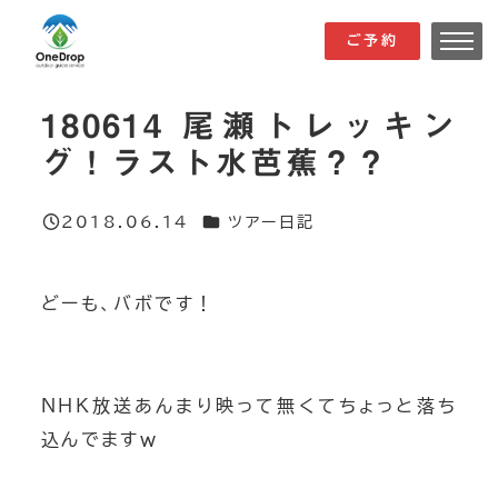
メ
ご予約
ご予約
イ
ン
180614 尾瀬トレッキン
コ
グ！ラスト水芭蕉？？
ン
テ
カテゴリー
2018.06.14
ツアー日記
ン
投稿日
ツ
へ
どーも、バボです！
移
動
NHK放送あんまり映って無くてちょっと落ち
込んでますｗ