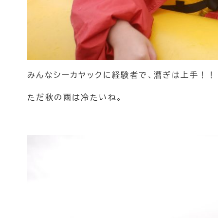
チームビルディング
バックカントリー
スノートレッキン
みんなシーカヤックに経験者で、漕ぎは上手！！
雪崩講習会
チームビルディン
ただ秋の雨は冷たいね。
OneDrop+Store
ONLINE Store