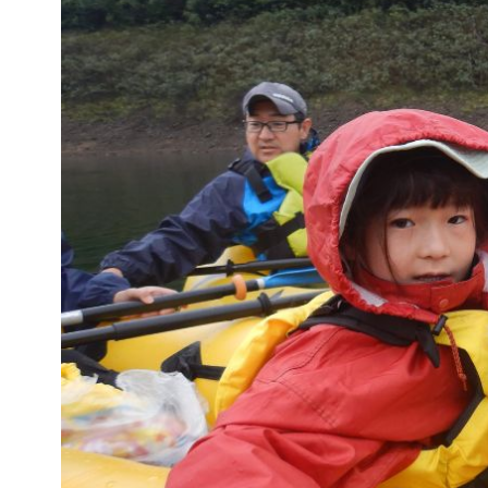
パックラフト ダウンリバー
パックラフトカヌー 四万湖
絶景カヌー
トレッキング 登山