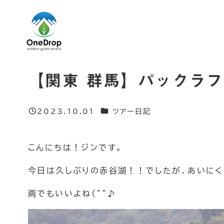
メ
イ
ン
コ
ン
【関東 群馬】パックラフ
テ
ン
カテゴリー
2023.10.01
ツアー日記
ツ
投稿日
へ
移
こんにちは！ジンです。
動
今日は久しぶりの赤谷湖！！でしたが、あいにく
雨でもいいよね(^^♪