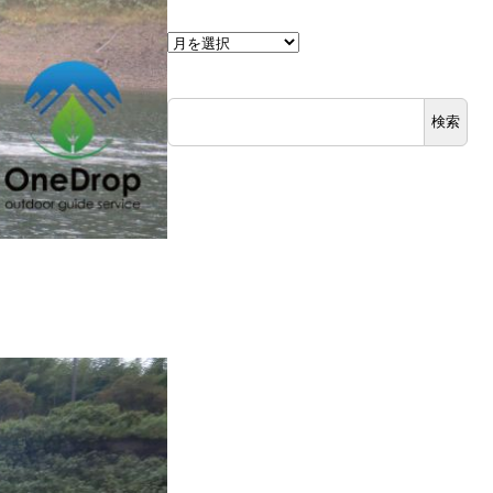
ア
ー
カ
検索
イ
ブ