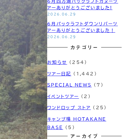
6月四万湖パックラフトカヌーツ
アーありがとうございました!
2026.06.29
6月パックラフトダウンリバーツ
アーありがとうございました！
2026.06.29
カテゴリー
お知らせ
(254)
ツアー日記
(1,442)
SPECIAL NEWS
(7)
イベントツアー
(2)
ワンドロップ ストア
(25)
キャンプ場 HOTAKANE
BASE
(5)
アーカイブ