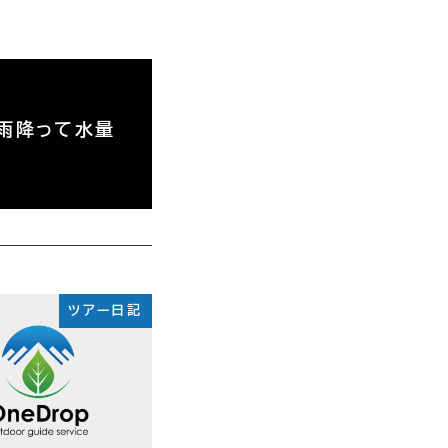
、雨降って水量
ツアー日記