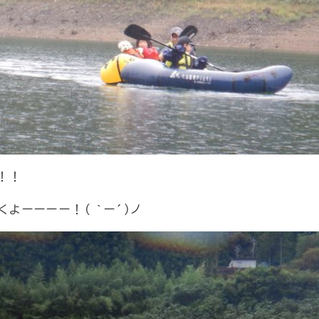
！！
よーーーー！( ｀ー´)ノ